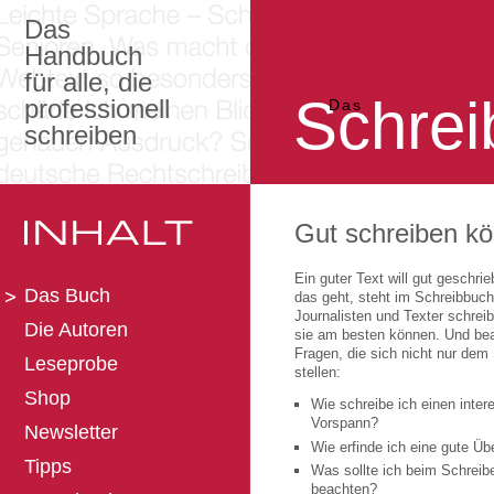
Das
Handbuch
für alle, die
Schrei
professionell
Das
schreiben
Gut schreiben kö
Ein guter Text will gut geschri
Das Buch
das geht, steht im Schreibbuch
Journalisten und Texter schrei
Die Autoren
sie am besten können. Und be
Fragen, die sich nicht nur dem
Leseprobe
stellen:
Shop
Wie schreibe ich einen inter
Vorspann?
Newsletter
Wie erfinde ich eine gute Übe
Tipps
Was sollte ich beim Schreib
beachten?